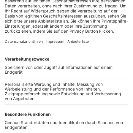
Trainerbörse
Login SpielPlus
FOLGE DEM BFV
TOP-VEREINE
TOP-PARTNER