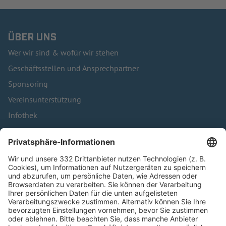
ÜBER UNS
Wer wir sind & wofür wir stehen
Geschäftsstellen und Ansprechpartner
Sponsoring
Vereinsunterstützung
Infothek
Kontakt
HÄUFIG BESUCHTE SEITEN
Pässe und Vereinswechsel
Trainerausbildung
Schulungsangebot Vereinsmitarbeiter
BFV-Geschäftsstellen