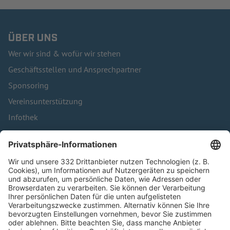
ÜBER UNS
Wer wir sind & wofür wir stehen
Geschäftsstellen und Ansprechpartner
Sponsoring
Vereinsunterstützung
Infothek
Kontakt
HÄUFIG BESUCHTE SEITEN
Pässe und Vereinswechsel
Trainerausbildung
Schulungsangebot Vereinsmitarbeiter
BFV-Geschäftsstellen