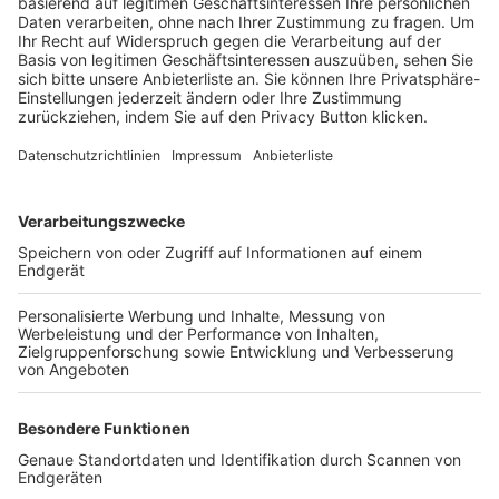
Trainerbörse
Login SpielPlus
FOLGE DEM BFV
TOP-VEREINE
TOP-PARTNER