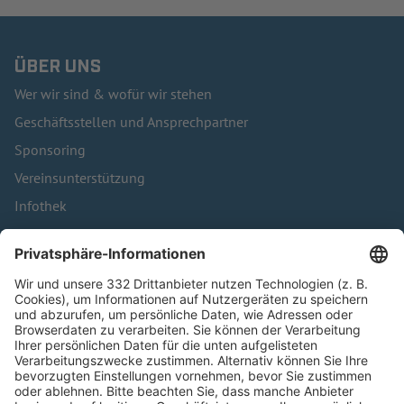
ÜBER UNS
Wer wir sind & wofür wir stehen
Geschäftsstellen und Ansprechpartner
Sponsoring
Vereinsunterstützung
Infothek
Kontakt
HÄUFIG BESUCHTE SEITEN
Pässe und Vereinswechsel
Trainerausbildung
Schulungsangebot Vereinsmitarbeiter
BFV-Geschäftsstellen