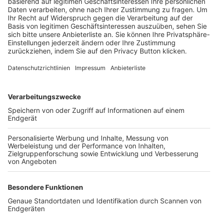
Trainerbörse
Login SpielPlus
FOLGE DEM BFV
TOP-VEREINE
TOP-PARTNER