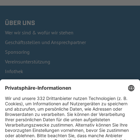
ÜBER UNS
Wer wir sind & wofür wir stehen
Geschäftsstellen und Ansprechpartner
Sponsoring
Vereinsunterstützung
Infothek
Kontakt
HÄUFIG BESUCHTE SEITEN
Pässe und Vereinswechsel
Trainerausbildung
Schulungsangebot Vereinsmitarbeiter
BFV-Geschäftsstellen