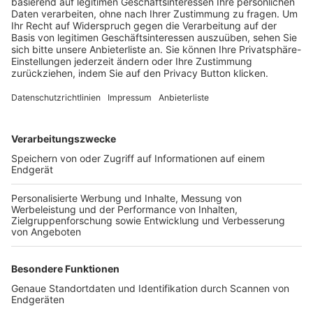
Trainerbörse
Login SpielPlus
FOLGE DEM BFV
TOP-VEREINE
TOP-PARTNER