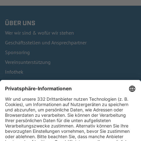
ÜBER UNS
Wer wir sind & wofür wir stehen
Geschäftsstellen und Ansprechpartner
Sponsoring
Vereinsunterstützung
Infothek
Kontakt
HÄUFIG BESUCHTE SEITEN
Pässe und Vereinswechsel
Trainerausbildung
Schulungsangebot Vereinsmitarbeiter
BFV-Geschäftsstellen