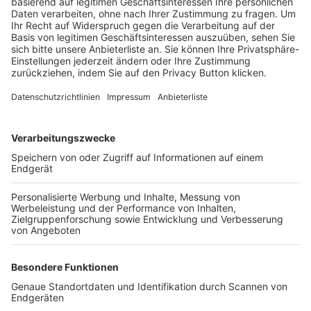
Trainerbörse
Login SpielPlus
FOLGE DEM BFV
TOP-VEREINE
TOP-PARTNER