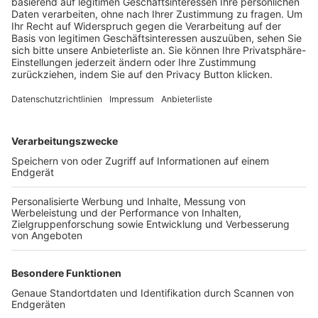
Trainerbörse
Login SpielPlus
FOLGE DEM BFV
TOP-VEREINE
TOP-PARTNER