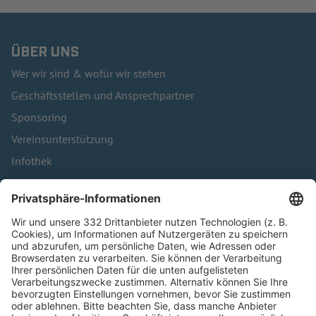
ÜBER UNS
Wer wir sind & wofür wir stehen
Geschäftsstellen und Ansprechpartner
Sponsoring
Vereinsunterstützung
Infothek
Kontakt
HÄUFIG BESUCHTE SEITEN
Pässe und Vereinswechsel
Trainerausbildung
Schulungsangebot Vereinsmitarbeiter
BFV-Geschäftsstellen