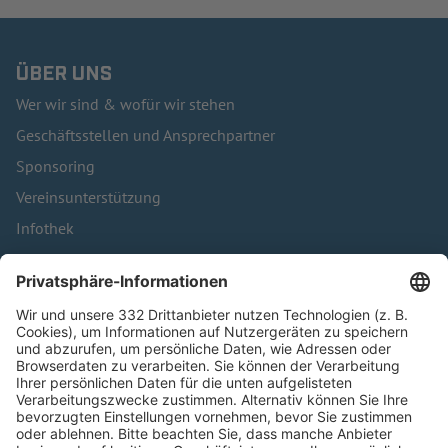
ÜBER UNS
Wer wir sind & wofür wir stehen
Geschäftsstellen und Ansprechpartner
Sponsoring
Vereinsunterstützung
Infothek
Kontakt
HÄUFIG BESUCHTE SEITEN
Pässe und Vereinswechsel
Trainerausbildung
Schulungsangebot Vereinsmitarbeiter
BFV-Geschäftsstellen