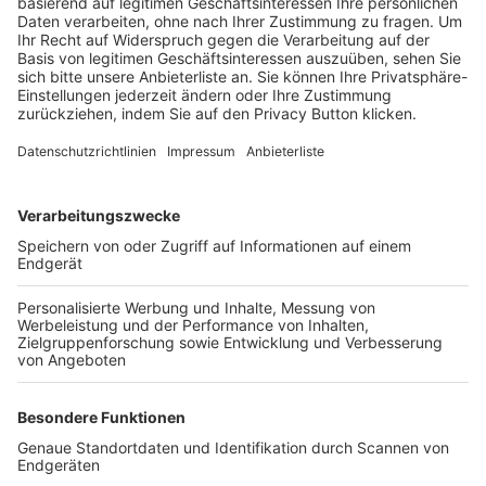
Trainerbörse
Login SpielPlus
FOLGE DEM BFV
TOP-VEREINE
TOP-PARTNER