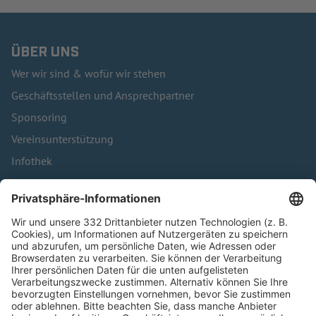
ÜBER UNS
Wer wir sind & wofür wir stehen
Geschäftsstellen und Ansprechpartner
Sponsoring
Vereinsunterstützung
Infothek
Kontakt
HÄUFIG BESUCHTE SEITEN
Pässe und Vereinswechsel
Trainerausbildung
Schulungsangebot Vereinsmitarbeiter
BFV-Geschäftsstellen