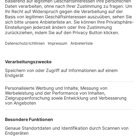
Trainerbörse
Login SpielPlus
FOLGE DEM BFV
TOP-VEREINE
TOP-PARTNER