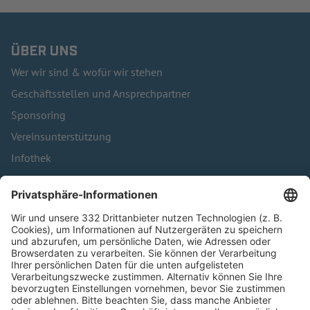
ÜBER UNS
Wer wir sind & wofür wir stehen
Geschäftsstellen und Ansprechpartner
Sponsoring
Vereinsunterstützung
Infothek
Kontakt
HÄUFIG BESUCHTE SEITEN
Pässe und Vereinswechsel
Trainerausbildung
Schulungsangebot Vereinsmitarbeiter
BFV-Geschäftsstellen