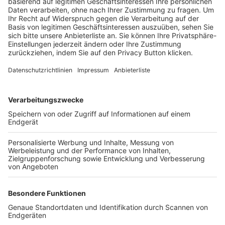
Trainerbörse
Login SpielPlus
FOLGE DEM BFV
TOP-VEREINE
TOP-PARTNER