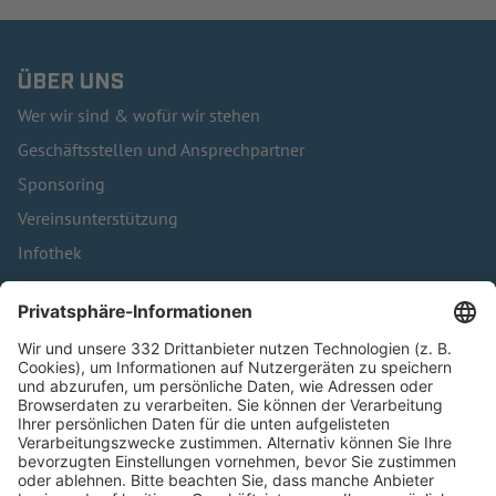
ÜBER UNS
Wer wir sind & wofür wir stehen
Geschäftsstellen und Ansprechpartner
Sponsoring
Vereinsunterstützung
Infothek
Kontakt
HÄUFIG BESUCHTE SEITEN
Pässe und Vereinswechsel
Trainerausbildung
Schulungsangebot Vereinsmitarbeiter
BFV-Geschäftsstellen