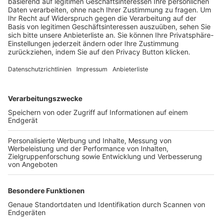
Trainerbörse
Login SpielPlus
FOLGE DEM BFV
TOP-VEREINE
TOP-PARTNER