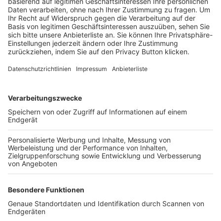
Trainerbörse
Login SpielPlus
FOLGE DEM BFV
TOP-VEREINE
TOP-PARTNER