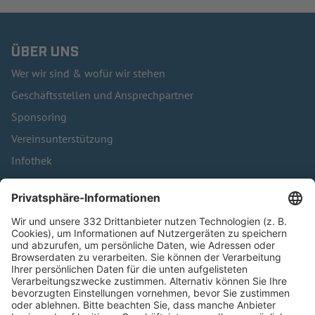
ÜBER UNS
Wer wir sind & wofür wir stehen
Geschäftsstellen und Ansprechpartner
Sponsoring
Vereinsunterstützung
Infothek
Kontakt
HÄUFIG BESUCHTE SEITEN
Pässe und Vereinswechsel
Trainerausbildung
Schulungsangebot Vereinsmitarbeiter
BFV-Geschäftsstellen