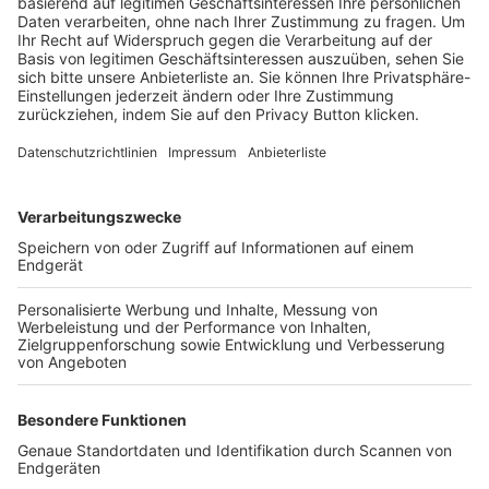
Trainerbörse
Login SpielPlus
FOLGE DEM BFV
TOP-VEREINE
TOP-PARTNER