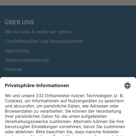
ÜBER UNS
Wer wir sind & wofür wir stehen
Geschäftsstellen und Ansprechpartner
Sponsoring
Vereinsunterstützung
Infothek
Kontakt
HÄUFIG BESUCHTE SEITEN
Pässe und Vereinswechsel
Trainerausbildung
Schulungsangebot Vereinsmitarbeiter
BFV-Geschäftsstellen