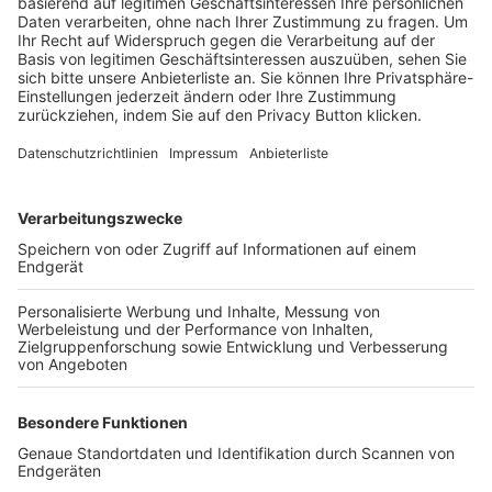
Trainerbörse
Login SpielPlus
FOLGE DEM BFV
TOP-VEREINE
TOP-PARTNER