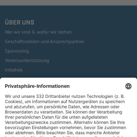
ÜBER UNS
Wer wir sind & wofür wir stehen
Geschäftsstellen und Ansprechpartner
Sponsoring
Vereinsunterstützung
Infothek
Kontakt
HÄUFIG BESUCHTE SEITEN
Pässe und Vereinswechsel
Trainerausbildung
Schulungsangebot Vereinsmitarbeiter
BFV-Geschäftsstellen