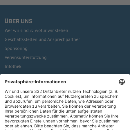
ÜBER UNS
Wer wir sind & wofür wir stehen
Geschäftsstellen und Ansprechpartner
Sponsoring
Vereinsunterstützung
Infothek
Kontakt
HÄUFIG BESUCHTE SEITEN
Pässe und Vereinswechsel
Trainerausbildung
Schulungsangebot Vereinsmitarbeiter
BFV-Geschäftsstellen