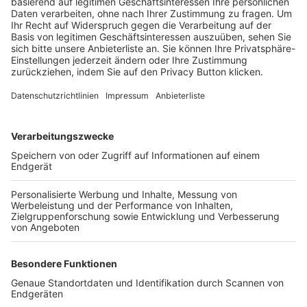
Trainerbörse
Login SpielPlus
FOLGE DEM BFV
TOP-VEREINE
TOP-PARTNER