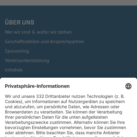
ÜBER UNS
Wer wir sind & wofür wir stehen
Geschäftsstellen und Ansprechpartner
Sponsoring
Vereinsunterstützung
Infothek
Kontakt
HÄUFIG BESUCHTE SEITEN
Pässe und Vereinswechsel
Trainerausbildung
Schulungsangebot Vereinsmitarbeiter
BFV-Geschäftsstellen