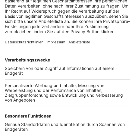
Trainerbörse
Login SpielPlus
FOLGE DEM BFV
TOP-VEREINE
TOP-PARTNER