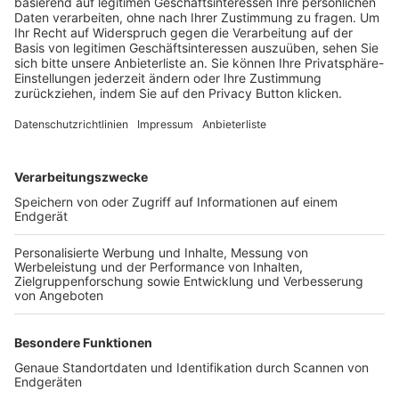
Trainerbörse
Login SpielPlus
FOLGE DEM BFV
TOP-VEREINE
TOP-PARTNER