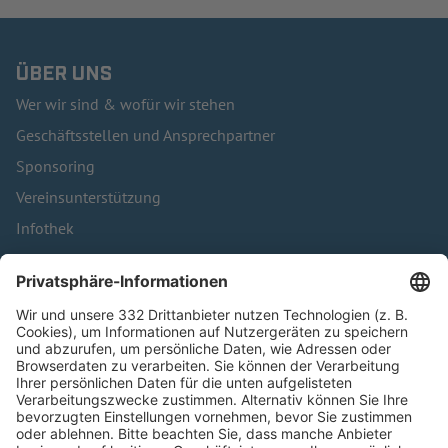
ÜBER UNS
Wer wir sind & wofür wir stehen
Geschäftsstellen und Ansprechpartner
Sponsoring
Vereinsunterstützung
Infothek
Kontakt
HÄUFIG BESUCHTE SEITEN
Pässe und Vereinswechsel
Trainerausbildung
Schulungsangebot Vereinsmitarbeiter
BFV-Geschäftsstellen