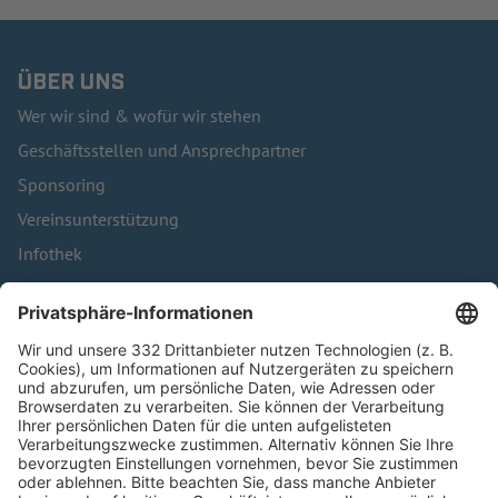
ÜBER UNS
Wer wir sind & wofür wir stehen
Geschäftsstellen und Ansprechpartner
Sponsoring
Vereinsunterstützung
Infothek
Kontakt
HÄUFIG BESUCHTE SEITEN
Pässe und Vereinswechsel
Trainerausbildung
Schulungsangebot Vereinsmitarbeiter
BFV-Geschäftsstellen