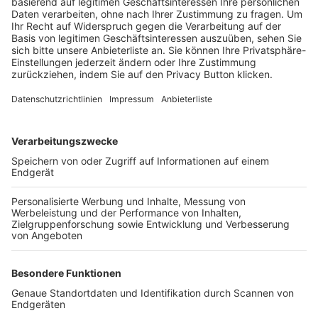
Trainerbörse
Login SpielPlus
FOLGE DEM BFV
TOP-VEREINE
TOP-PARTNER