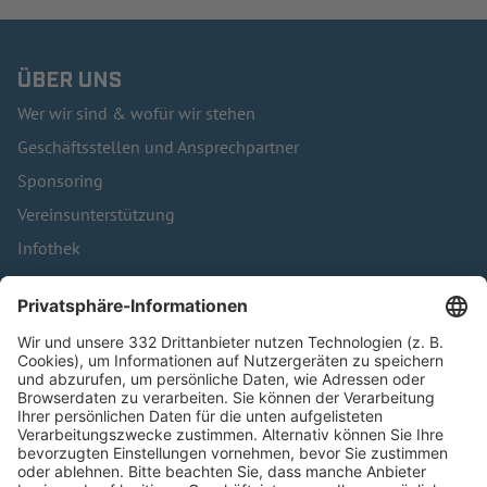
ÜBER UNS
Wer wir sind & wofür wir stehen
Geschäftsstellen und Ansprechpartner
Sponsoring
Vereinsunterstützung
Infothek
Kontakt
HÄUFIG BESUCHTE SEITEN
Pässe und Vereinswechsel
Trainerausbildung
Schulungsangebot Vereinsmitarbeiter
BFV-Geschäftsstellen