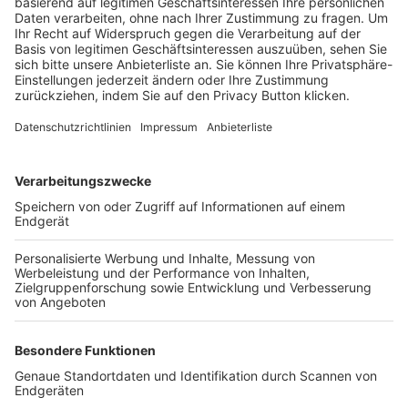
Trainerbörse
Login SpielPlus
FOLGE DEM BFV
TOP-VEREINE
TOP-PARTNER