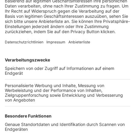
Trainerbörse
Login SpielPlus
FOLGE DEM BFV
TOP-VEREINE
TOP-PARTNER