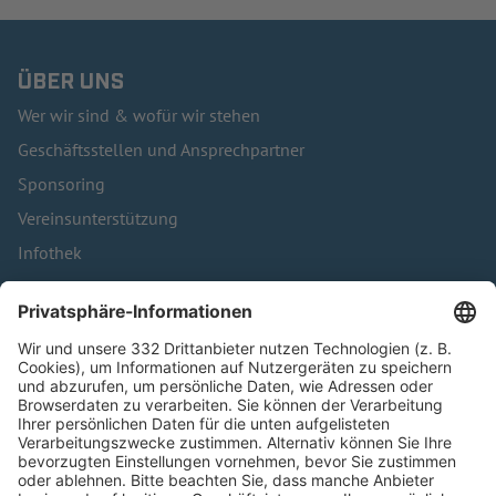
ÜBER UNS
Wer wir sind & wofür wir stehen
Geschäftsstellen und Ansprechpartner
Sponsoring
Vereinsunterstützung
Infothek
Kontakt
HÄUFIG BESUCHTE SEITEN
Pässe und Vereinswechsel
Trainerausbildung
Schulungsangebot Vereinsmitarbeiter
BFV-Geschäftsstellen