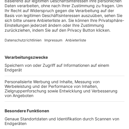
Trainerbörse
Login SpielPlus
FOLGE DEM BFV
TOP-VEREINE
TOP-PARTNER