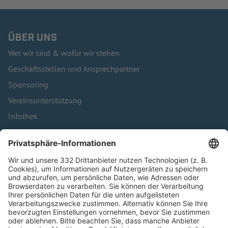
ÜBER UNS
Wer wir sind & wofür wir stehen
Geschäftsstellen und Ansprechpartner
Sponsoring
Vereinsunterstützung
Infothek
Kontakt
HÄUFIG BESUCHTE SEITEN
Pässe und Vereinswechsel
Trainerausbildung
Schulungsangebot Vereinsmitarbeiter
BFV-Geschäftsstellen