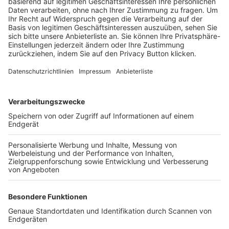
Trainerbörse
Login SpielPlus
FOLGE DEM BFV
TOP-VEREINE
TOP-PARTNER