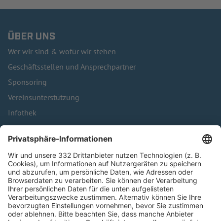
ÜBER UNS
Wer wir sind & wofür wir stehen
Geschäftsstellen und Ansprechpartner
Sponsoring
Vereinsunterstützung
Infothek
Kontakt
HÄUFIG BESUCHTE SEITEN
Pässe und Vereinswechsel
Trainerausbildung
Schulungsangebot Vereinsmitarbeiter
BFV-Geschäftsstellen