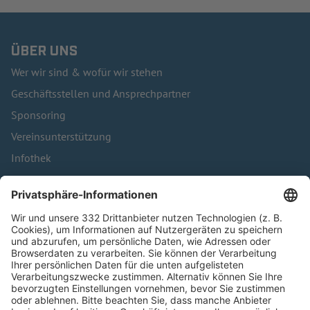
ÜBER UNS
Wer wir sind & wofür wir stehen
Geschäftsstellen und Ansprechpartner
Sponsoring
Vereinsunterstützung
Infothek
Kontakt
HÄUFIG BESUCHTE SEITEN
Pässe und Vereinswechsel
Trainerausbildung
Schulungsangebot Vereinsmitarbeiter
BFV-Geschäftsstellen