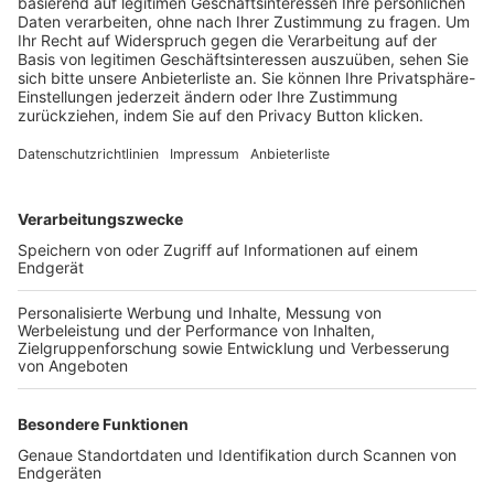
Trainerbörse
Login SpielPlus
FOLGE DEM BFV
TOP-VEREINE
TOP-PARTNER