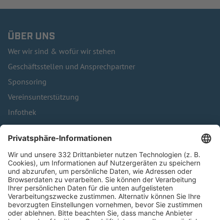
ÜBER UNS
Wer wir sind & wofür wir stehen
Geschäftsstellen und Ansprechpartner
Sponsoring
Vereinsunterstützung
Infothek
Kontakt
HÄUFIG BESUCHTE SEITEN
Pässe und Vereinswechsel
Trainerausbildung
Schulungsangebot Vereinsmitarbeiter
BFV-Geschäftsstellen