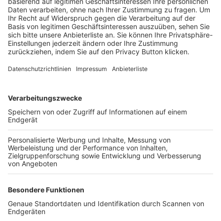
Trainerbörse
Login SpielPlus
FOLGE DEM BFV
TOP-VEREINE
TOP-PARTNER