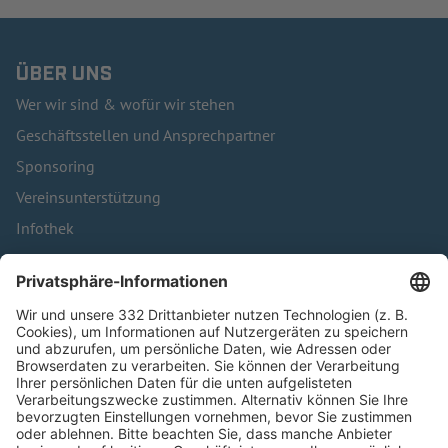
ÜBER UNS
Wer wir sind & wofür wir stehen
Geschäftsstellen und Ansprechpartner
Sponsoring
Vereinsunterstützung
Infothek
Kontakt
HÄUFIG BESUCHTE SEITEN
Pässe und Vereinswechsel
Trainerausbildung
Schulungsangebot Vereinsmitarbeiter
BFV-Geschäftsstellen