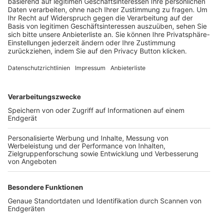
Trainerbörse
Login SpielPlus
FOLGE DEM BFV
TOP-VEREINE
TOP-PARTNER