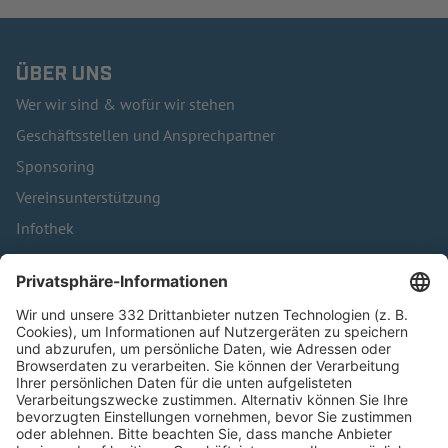
ÜBER UNS
Wer wir sind & wofür wir stehen
Geschäftsstellen und Ansprechpartner
Sponsoring
Vereinsunterstützung
Infothek
Kontakt
HÄUFIG BESUCHTE SEITEN
Pässe und Vereinswechsel
Trainerausbildung
Schulungsangebot Vereinsmitarbeiter
BFV-Geschäftsstellen