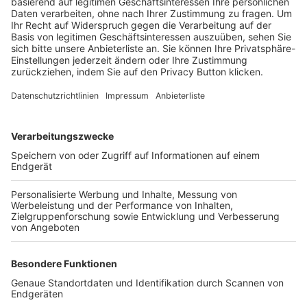
Trainerbörse
Login SpielPlus
FOLGE DEM BFV
TOP-VEREINE
TOP-PARTNER