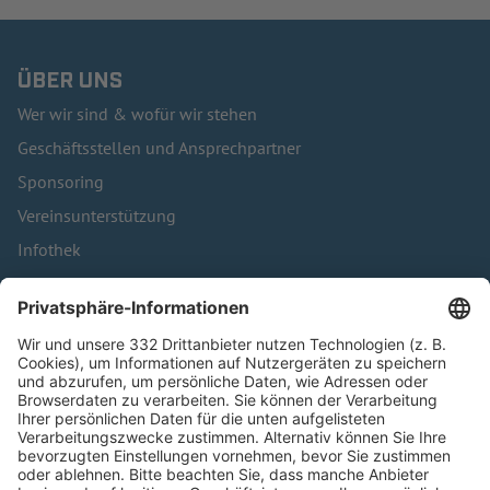
ÜBER UNS
Wer wir sind & wofür wir stehen
Geschäftsstellen und Ansprechpartner
Sponsoring
Vereinsunterstützung
Infothek
Kontakt
HÄUFIG BESUCHTE SEITEN
Pässe und Vereinswechsel
Trainerausbildung
Schulungsangebot Vereinsmitarbeiter
BFV-Geschäftsstellen