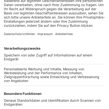
Trainerbörse
Login SpielPlus
FOLGE DEM BFV
TOP-VEREINE
TOP-PARTNER