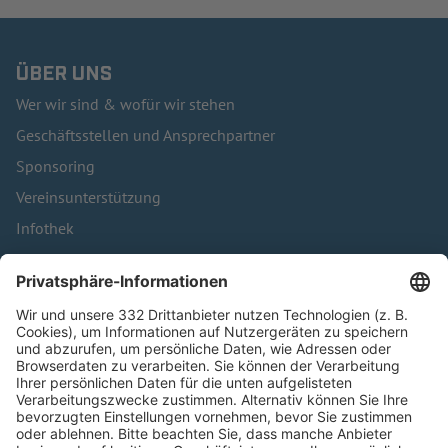
ÜBER UNS
Wer wir sind & wofür wir stehen
Geschäftsstellen und Ansprechpartner
Sponsoring
Vereinsunterstützung
Infothek
Kontakt
HÄUFIG BESUCHTE SEITEN
Pässe und Vereinswechsel
Trainerausbildung
Schulungsangebot Vereinsmitarbeiter
BFV-Geschäftsstellen