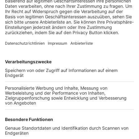
Trainerbörse
Login SpielPlus
FOLGE DEM BFV
TOP-VEREINE
TOP-PARTNER