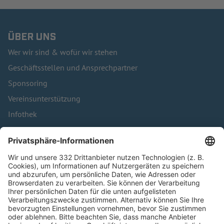
ÜBER UNS
Wer wir sind & wofür wir stehen
Geschäftsstellen und Ansprechpartner
Sponsoring
Vereinsunterstützung
Infothek
Kontakt
HÄUFIG BESUCHTE SEITEN
Pässe und Vereinswechsel
Trainerausbildung
Schulungsangebot Vereinsmitarbeiter
BFV-Geschäftsstellen