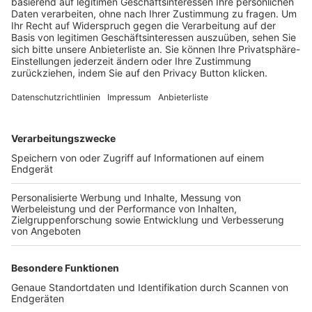
Trainerbörse
Login SpielPlus
FOLGE DEM BFV
TOP-VEREINE
TOP-PARTNER