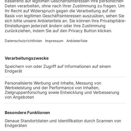
Trainerbörse
Login SpielPlus
FOLGE DEM BFV
TOP-VEREINE
TOP-PARTNER