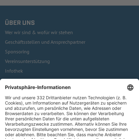
ÜBER UNS
Wer wir sind & wofür wir stehen
Geschäftsstellen und Ansprechpartner
Sponsoring
Vereinsunterstützung
Infothek
Kontakt
HÄUFIG BESUCHTE SEITEN
Pässe und Vereinswechsel
Trainerausbildung
Schulungsangebot Vereinsmitarbeiter
BFV-Geschäftsstellen