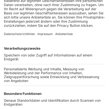
Trainerbörse
Login SpielPlus
FOLGE DEM BFV
TOP-VEREINE
TOP-PARTNER