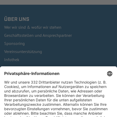
ÜBER UNS
Wer wir sind & wofür wir stehen
Geschäftsstellen und Ansprechpartner
Sponsoring
Vereinsunterstützung
Infothek
Kontakt
HÄUFIG BESUCHTE SEITEN
Pässe und Vereinswechsel
Trainerausbildung
Schulungsangebot Vereinsmitarbeiter
BFV-Geschäftsstellen