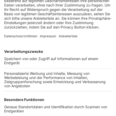
Trainerbörse
Login SpielPlus
FOLGE DEM BFV
TOP-VEREINE
TOP-PARTNER