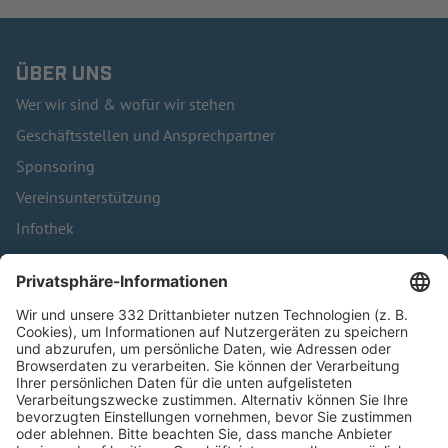
ÜBER UNS
Wer wir sind & wofür wir stehen
Geschäftsstellen und Ansprechpartner
Sponsoring
Vereinsunterstützung
Infothek
Kontakt
HÄUFIG BESUCHTE SEITEN
Pässe und Vereinswechsel
Trainerausbildung
Schulungsangebot Vereinsmitarbeiter
BFV-Geschäftsstellen