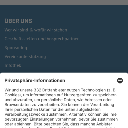
ÜBER UNS
Wer wir sind & wofür wir stehen
Geschäftsstellen und Ansprechpartner
Sponsoring
Vereinsunterstützung
Infothek
Kontakt
HÄUFIG BESUCHTE SEITEN
Pässe und Vereinswechsel
Trainerausbildung
Schulungsangebot Vereinsmitarbeiter
BFV-Geschäftsstellen