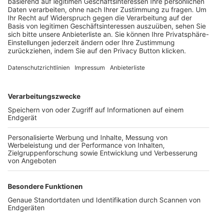
Trainerbörse
Login SpielPlus
FOLGE DEM BFV
TOP-VEREINE
TOP-PARTNER