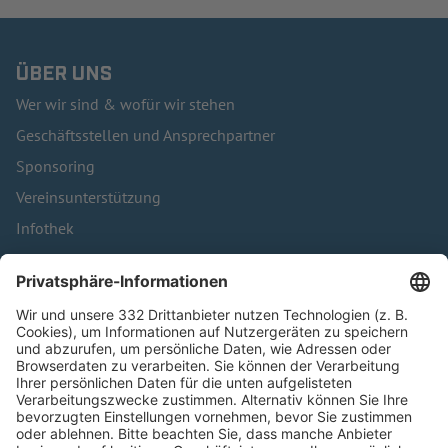
ÜBER UNS
Wer wir sind & wofür wir stehen
Geschäftsstellen und Ansprechpartner
Sponsoring
Vereinsunterstützung
Infothek
Kontakt
HÄUFIG BESUCHTE SEITEN
Pässe und Vereinswechsel
Trainerausbildung
Schulungsangebot Vereinsmitarbeiter
BFV-Geschäftsstellen