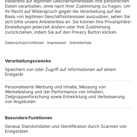
Trainerbörse
Login SpielPlus
FOLGE DEM BFV
TOP-VEREINE
TOP-PARTNER