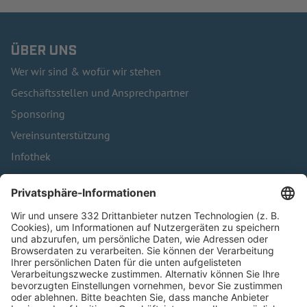
ÜBER UNS
Wer wir sind & wofür wir stehen
Geschäftsstellen und Ansprechpartner
Sponsoring
Vereinsunterstützung
Infothek
Kontakt
HÄUFIG BESUCHTE SEITEN
Pässe und Vereinswechsel
Trainerausbildung
Schulungsangebot Vereinsmitarbeiter
BFV-Geschäftsstellen