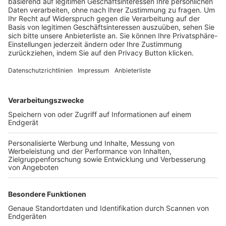
Trainerbörse
Login SpielPlus
FOLGE DEM BFV
TOP-VEREINE
TOP-PARTNER