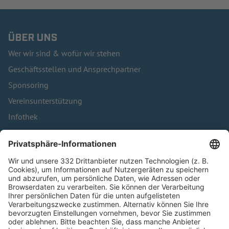
ÜBER UNS
Wer wir sind & wofür wir stehen
Geschäftsstellen und Ansprechpartner
Sponsoring
Vereinsunterstützung
Infothek
Kontakt
HÄUFIG BESUCHTE SEITEN
Pässe und Vereinswechsel
Trainerausbildung
Schulungsangebot Vereinsmitarbeiter
BFV-Geschäftsstellen