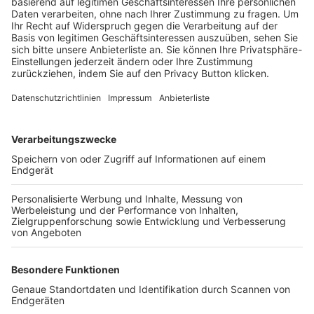
Trainerbörse
Login SpielPlus
FOLGE DEM BFV
TOP-VEREINE
TOP-PARTNER