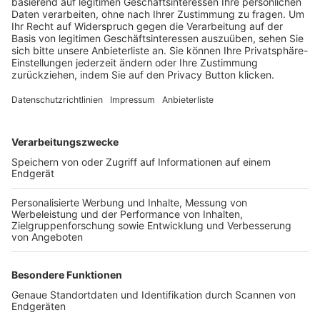
Trainerbörse
Login SpielPlus
FOLGE DEM BFV
TOP-VEREINE
TOP-PARTNER