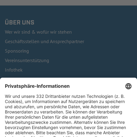
ÜBER UNS
Wer wir sind & wofür wir stehen
Geschäftsstellen und Ansprechpartner
Sponsoring
Vereinsunterstützung
Infothek
Kontakt
HÄUFIG BESUCHTE SEITEN
Pässe und Vereinswechsel
Trainerausbildung
Schulungsangebot Vereinsmitarbeiter
BFV-Geschäftsstellen