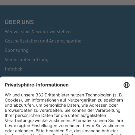
ÜBER UNS
Wer wir sind & wofür wir stehen
Geschäftsstellen und Ansprechpartner
Sponsoring
Vereinsunterstützung
Infothek
Kontakt
HÄUFIG BESUCHTE SEITEN
Pässe und Vereinswechsel
Trainerausbildung
Schulungsangebot Vereinsmitarbeiter
BFV-Geschäftsstellen