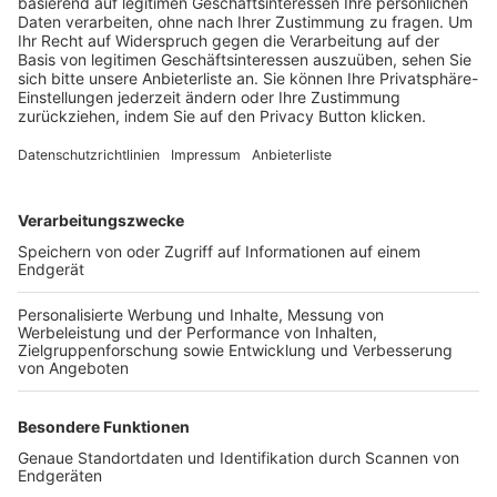
Trainerbörse
Login SpielPlus
FOLGE DEM BFV
TOP-VEREINE
TOP-PARTNER