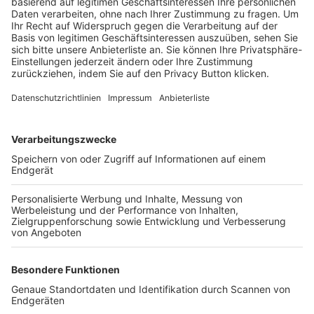
Trainerbörse
Login SpielPlus
FOLGE DEM BFV
TOP-VEREINE
TOP-PARTNER