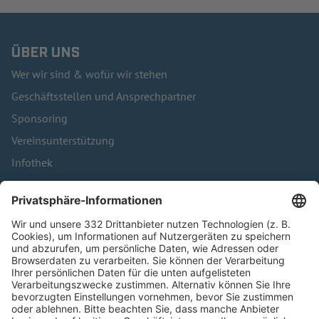
ÜBER UNS
Wer wir sind & wofür wir stehen
Geschäftsstellen und Ansprechpartner
Sponsoring
Vereinsunterstützung
Infothek
Kontakt
HÄUFIG BESUCHTE SEITEN
Pässe und Vereinswechsel
Trainerausbildung
Schulungsangebot Vereinsmitarbeiter
BFV-Geschäftsstellen