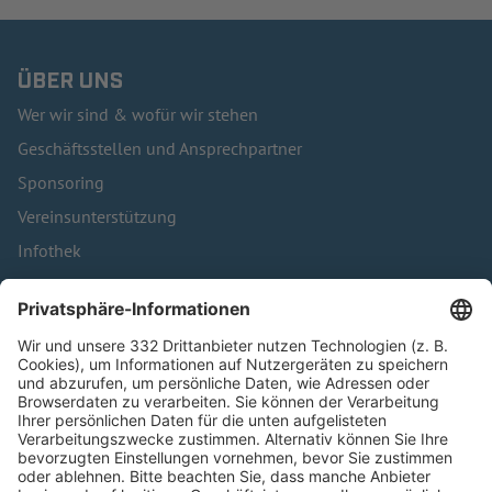
ÜBER UNS
Wer wir sind & wofür wir stehen
Geschäftsstellen und Ansprechpartner
Sponsoring
Vereinsunterstützung
Infothek
Kontakt
HÄUFIG BESUCHTE SEITEN
Pässe und Vereinswechsel
Trainerausbildung
Schulungsangebot Vereinsmitarbeiter
BFV-Geschäftsstellen