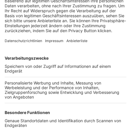
Trainerbörse
Login SpielPlus
FOLGE DEM BFV
TOP-VEREINE
TOP-PARTNER