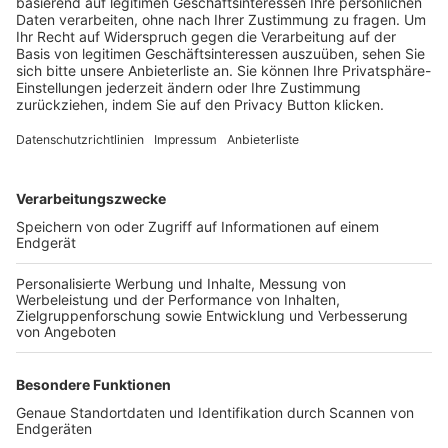
Trainerbörse
Login SpielPlus
FOLGE DEM BFV
TOP-VEREINE
TOP-PARTNER