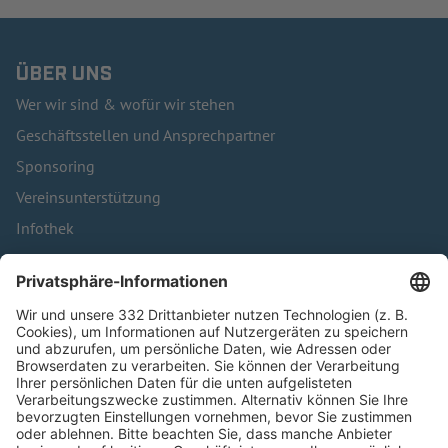
ÜBER UNS
Wer wir sind & wofür wir stehen
Geschäftsstellen und Ansprechpartner
Sponsoring
Vereinsunterstützung
Infothek
Kontakt
HÄUFIG BESUCHTE SEITEN
Pässe und Vereinswechsel
Trainerausbildung
Schulungsangebot Vereinsmitarbeiter
BFV-Geschäftsstellen