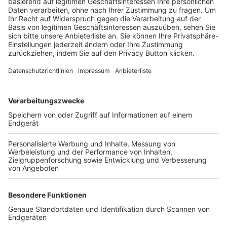
Trainerbörse
Login SpielPlus
FOLGE DEM BFV
TOP-VEREINE
TOP-PARTNER