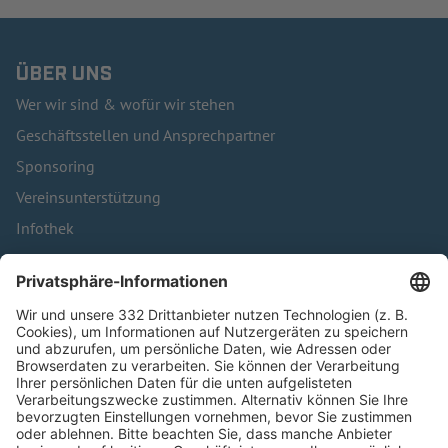
ÜBER UNS
Wer wir sind & wofür wir stehen
Geschäftsstellen und Ansprechpartner
Sponsoring
Vereinsunterstützung
Infothek
Kontakt
HÄUFIG BESUCHTE SEITEN
Pässe und Vereinswechsel
Trainerausbildung
Schulungsangebot Vereinsmitarbeiter
BFV-Geschäftsstellen