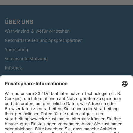
ÜBER UNS
Wer wir sind & wofür wir stehen
Geschäftsstellen und Ansprechpartner
Sponsoring
Vereinsunterstützung
Infothek
Kontakt
HÄUFIG BESUCHTE SEITEN
Pässe und Vereinswechsel
Trainerausbildung
Schulungsangebot Vereinsmitarbeiter
BFV-Geschäftsstellen