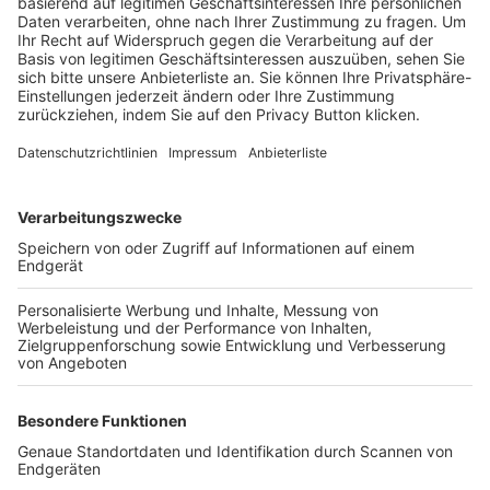
Trainerbörse
Login SpielPlus
FOLGE DEM BFV
TOP-VEREINE
TOP-PARTNER