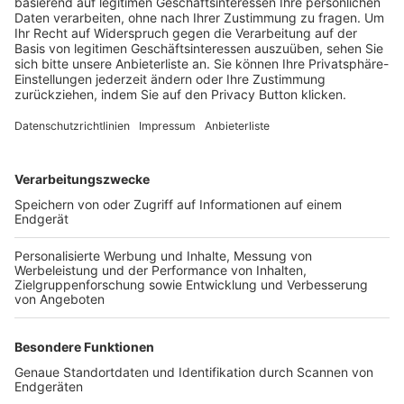
Trainerbörse
Login SpielPlus
FOLGE DEM BFV
TOP-VEREINE
TOP-PARTNER