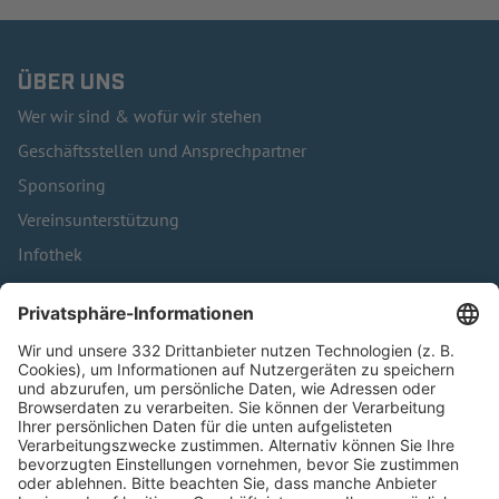
ÜBER UNS
Wer wir sind & wofür wir stehen
Geschäftsstellen und Ansprechpartner
Sponsoring
Vereinsunterstützung
Infothek
Kontakt
HÄUFIG BESUCHTE SEITEN
Pässe und Vereinswechsel
Trainerausbildung
Schulungsangebot Vereinsmitarbeiter
BFV-Geschäftsstellen