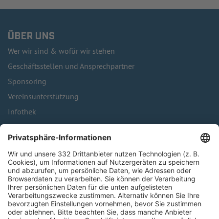
ÜBER UNS
Wer wir sind & wofür wir stehen
Geschäftsstellen und Ansprechpartner
Sponsoring
Vereinsunterstützung
Infothek
Kontakt
HÄUFIG BESUCHTE SEITEN
Pässe und Vereinswechsel
Trainerausbildung
Schulungsangebot Vereinsmitarbeiter
BFV-Geschäftsstellen