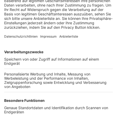
Trainerbörse
Login SpielPlus
FOLGE DEM BFV
TOP-VEREINE
TOP-PARTNER