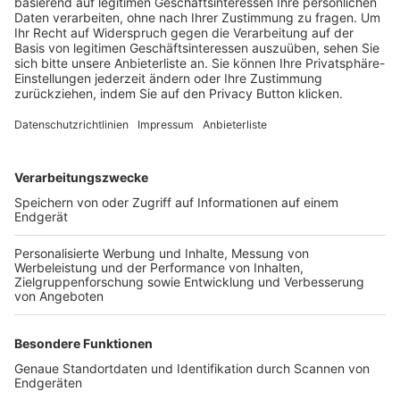
Trainerbörse
Login SpielPlus
FOLGE DEM BFV
TOP-VEREINE
TOP-PARTNER