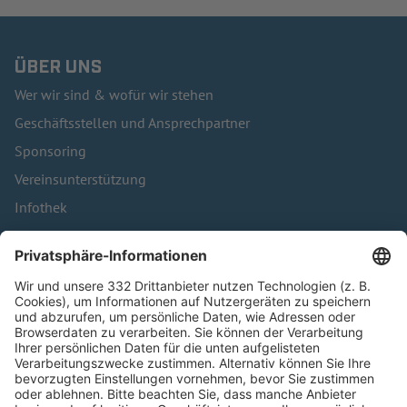
ÜBER UNS
Wer wir sind & wofür wir stehen
Geschäftsstellen und Ansprechpartner
Sponsoring
Vereinsunterstützung
Infothek
Kontakt
HÄUFIG BESUCHTE SEITEN
Pässe und Vereinswechsel
Trainerausbildung
Schulungsangebot Vereinsmitarbeiter
BFV-Geschäftsstellen