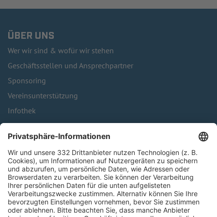
ÜBER UNS
Wer wir sind & wofür wir stehen
Geschäftsstellen und Ansprechpartner
Sponsoring
Vereinsunterstützung
Infothek
Kontakt
HÄUFIG BESUCHTE SEITEN
Pässe und Vereinswechsel
Trainerausbildung
Schulungsangebot Vereinsmitarbeiter
BFV-Geschäftsstellen