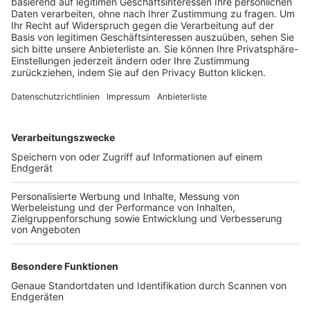
Trainerbörse
Login SpielPlus
FOLGE DEM BFV
TOP-VEREINE
TOP-PARTNER