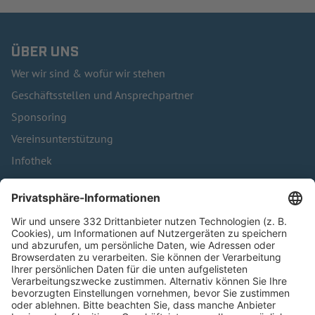
ÜBER UNS
Wer wir sind & wofür wir stehen
Geschäftsstellen und Ansprechpartner
Sponsoring
Vereinsunterstützung
Infothek
Kontakt
HÄUFIG BESUCHTE SEITEN
Pässe und Vereinswechsel
Trainerausbildung
Schulungsangebot Vereinsmitarbeiter
BFV-Geschäftsstellen