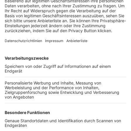
Trainerbörse
Login SpielPlus
FOLGE DEM BFV
TOP-VEREINE
TOP-PARTNER