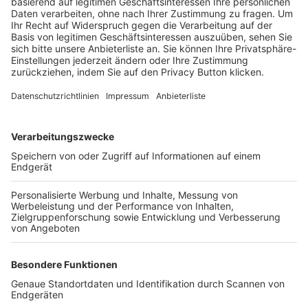
Trainerbörse
Login SpielPlus
FOLGE DEM BFV
TOP-VEREINE
TOP-PARTNER