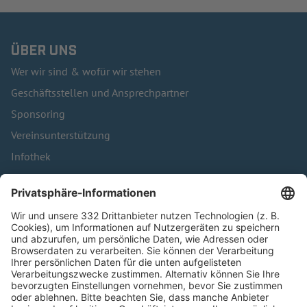
ÜBER UNS
Wer wir sind & wofür wir stehen
Geschäftsstellen und Ansprechpartner
Sponsoring
Vereinsunterstützung
Infothek
Kontakt
HÄUFIG BESUCHTE SEITEN
Pässe und Vereinswechsel
Trainerausbildung
Schulungsangebot Vereinsmitarbeiter
BFV-Geschäftsstellen