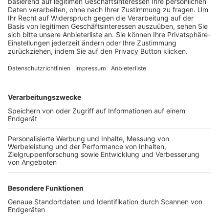
Trainerbörse
Login SpielPlus
FOLGE DEM BFV
TOP-VEREINE
TOP-PARTNER