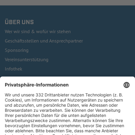
ÜBER UNS
Wer wir sind & wofür wir stehen
Geschäftsstellen und Ansprechpartner
Sponsoring
Vereinsunterstützung
Infothek
Kontakt
HÄUFIG BESUCHTE SEITEN
Pässe und Vereinswechsel
Trainerausbildung
Schulungsangebot Vereinsmitarbeiter
BFV-Geschäftsstellen