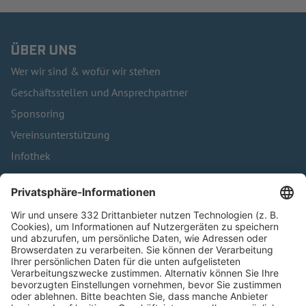
ÜBER UNS
Wer wir sind & wofür wir stehen
Geschäftsstellen und Ansprechpartner
Sponsoring
Vereinsunterstützung
Infothek
Kontakt
HÄUFIG BESUCHTE SEITEN
Pässe und Vereinswechsel
Trainerausbildung
Schulungsangebot Vereinsmitarbeiter
BFV-Geschäftsstellen