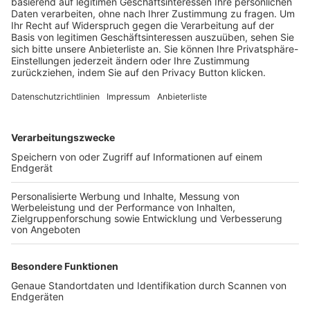
Trainerbörse
Login SpielPlus
FOLGE DEM BFV
TOP-VEREINE
TOP-PARTNER